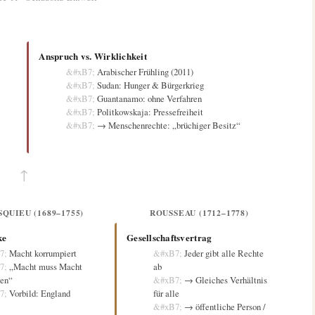
Anspruch vs. Wirklichkeit
Arabischer Frühling (2011)
Sudan: Hunger & Bürgerkrieg
Guantanamo: ohne Verfahren
Politkowskaja: Pressefreiheit
→ Menschenrechte: „brüchiger Besitz“
↑
QUIEU (1689–1755)
ROUSSEAU (1712–1778)
ke
Gesellschaftsvertrag
Macht korrumpiert
Jeder gibt alle Rechte
„Macht muss Macht
ab
en“
→ Gleiches Verhältnis
Vorbild: England
für alle
→ öffentliche Person /