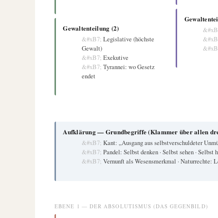
Gewaltentei
Gewaltenteilung (2)
Legislative (höchste
Gewalt)
Exekutive
Tyrannei: wo Gesetz
endet
Aufklärung — Grundbegriffe (Klammer über allen dr
Kant: „Ausgang aus selbstverschuldeter Unmü
Pandel: Selbst denken · Selbst sehen · Selbst h
Vernunft als Wesensmerkmal · Naturrechte: Le
EBENE 1 — DER ABSOLUTISMUS (DAS GEGENBILD)