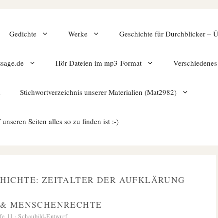
Gedichte
Werke
Geschichte für Durchblicker – Ü
ssage.de
Hör-Dateien im mp3-Format
Verschiedenes 
z
Stichwortverzeichnis unserer Materialien (Mat2982)
seren Seiten alles so zu finden ist :-)
HICHTE: ZEITALTER DER AUFKLÄRUNG
 & MENSCHENRECHTE
fe 11 · Schaubild-Entwurf