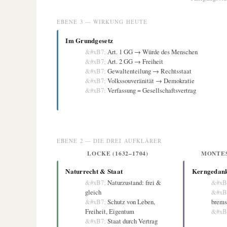
EBENE 3 — WIRKUNG HEUTE
Im Grundgesetz
Art. 1 GG → Würde des Menschen
Art. 2 GG → Freiheit
Gewaltenteilung → Rechtsstaat
Volkssouveränität → Demokratie
Verfassung = Gesellschaftsvertrag
EBENE 2 — DIE DREI AUFKLÄRER
LOCKE (1632–1704)
MONTES
Naturrecht & Staat
Kerngedan
Naturzustand: frei &
gleich
Schutz von Leben,
brems
Freiheit, Eigentum
Staat durch Vertrag