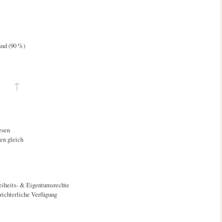
and (90 %)
↑
esen
en gleich
eiheits- & Eigentumsrechte
richterliche Verfügung