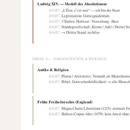
Ludwig XIV. — Modell des Absolutismus
„L’État, c’est moi“ — ich bin der Staat
Legitimation: Gottesgnadentum
3 Säulen: Hofstaat · Verwaltung · Heer
Ständegesellschaft: Klerus / Adel / Dritter St
→ Dritter Stand: rechtlos
EBENE 0 — VORGESCHICHTE & WURZELN
Antike & Religion
Platon / Aristoteles: Vernunft als Menschenw
Bibel: Gottesebenbildlichkeit → alle Mensch
Frühe Freiheitsrechte (England)
Magna Charta Libertatum (1215): erstmals Fr
Habeas-Corpus-Akte (1679): kein Arrest ohne 