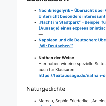
Nachkriegslyrik – Übersicht über 
Unterricht besonders interessant
„Nacht im Stadtpark“ – Beispiel fü
(Aussage) eines expressionistis
—
Napoleon und die Deutschen: Übers
„Wir Deutschen““
—
Nathan der Weise
Hier haben wir eine spezielle Seite 
auch für Klausuren
https://textaussage.de/nathan-d
Naturgedichte
Mereau, Sophie Friederike, „An ei