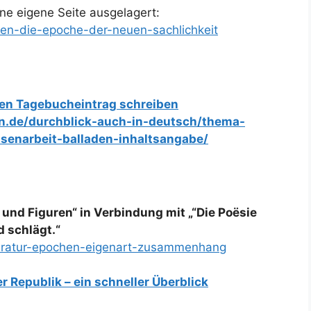
ine eigene Seite ausgelagert:
cken-die-epoche-der-neuen-sachlichkeit
inen Tagebucheintrag schreiben
en.de/durchblick-auch-in-deutsch/thema-
senarbeit-balladen-inhaltsangabe/
und Figuren“ in Verbindung mit „“Die Poësie
d schlägt.“
iteratur-epochen-eigenart-zusammenhang
Republik – ein schneller Überblick