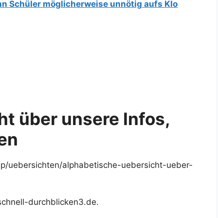
n Schüler möglicherweise unnötig aufs Klo
t über unsere Infos,
ien
php/uebersichten/alphabetische-uebersicht-ueber-
schnell-durchblicken3.de.