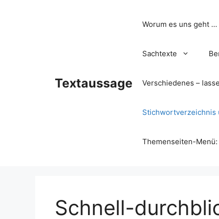
Zum
Inhalt
Worum es uns geht …
springen
Sachtexte
Be
Textaussage
Verschiedenes – lass
Stichwortverzeichnis 
Themenseiten-Menü: Wa
Schnell-durchbli