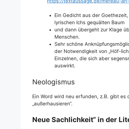
https://textaussage.de/mereau-an
Ein Gedicht aus der Goethezeit
lyrischen Ichs gequälten Baum
und dann übergeht zur Klage üb
Menschen.
Sehr schöne Anknüpfungsmöglichk
der Notwendigkeit von „Höf-lichk
Einzelnen, die sich aber segen
auswirkt.
Neologismus
Ein Word wird neu erfunden, z.B. gibt e
„außerhausieren“.
Neue Sachlichkeit“ in der Lit