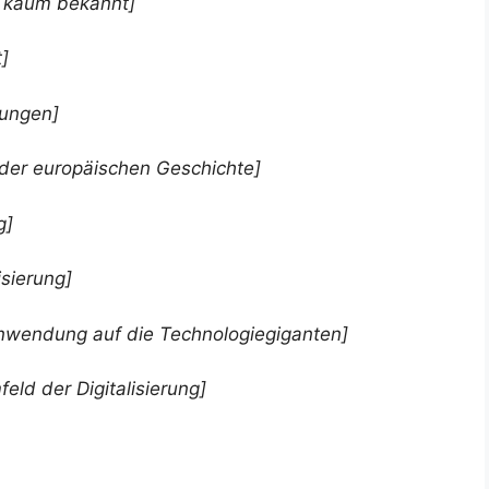
ng kaum bekannt]
]
nungen]
n der europäischen Geschichte]
g]
isierung]
Anwendung auf die Technologiegiganten]
eld der Digitalisierung]