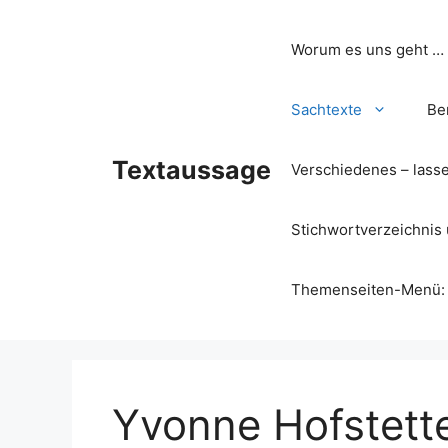
Zum
Inhalt
Worum es uns geht …
springen
Sachtexte
Be
Textaussage
Verschiedenes – lass
Stichwortverzeichnis 
Themenseiten-Menü: Wa
Yvonne Hofstette