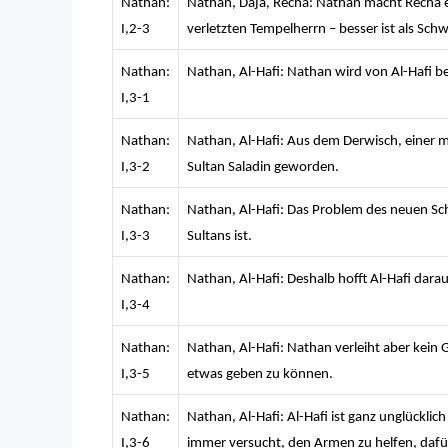
Nathan:
Nathan, Daja, Recha: Nathan macht Recha er
I,2-3
verletzten Tempelherrn – besser ist als Sc
Nathan:
Nathan, Al-Hafi: Nathan wird von Al-Hafi b
I,3-1
Nathan:
Nathan, Al-Hafi: Aus dem Derwisch, einer m
I,3-2
Sultan Saladin geworden.
Nathan:
Nathan, Al-Hafi: Das Problem des neuen Scha
I,3-3
Sultans ist.
Nathan:
Nathan, Al-Hafi: Deshalb hofft Al-Hafi dara
I,3-4
Nathan:
Nathan, Al-Hafi: Nathan verleiht aber kein
I,3-5
etwas geben zu können.
Nathan:
Nathan, Al-Hafi: Al-Hafi ist ganz unglücklic
I,3-6
immer versucht, den Armen zu helfen, dafür