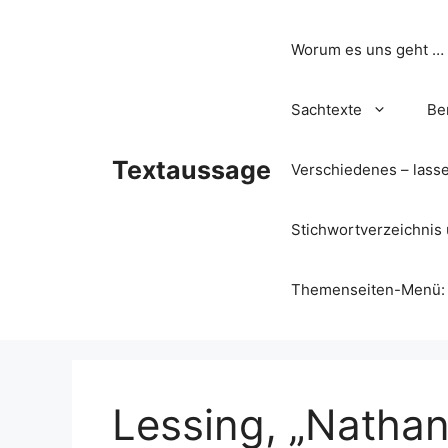
Zum
Inhalt
Worum es uns geht …
springen
Sachtexte
Be
Textaussage
Verschiedenes – lass
Stichwortverzeichnis 
Themenseiten-Menü: Wa
Lessing, „Nathan