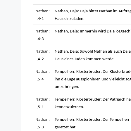
Nathan:
Nathan, Daja: Daja bittet Nathan im Auftrag
I,4-1
Haus einzuladen.
Nathan:
Nathan, Daja: Immerhin wird Daja losgesch
I,4-3
Nathan:
Nathan, Daja: Sowohl Nathan als auch Daja g
I,4-2
Haus eines Juden kommen werde.
Nathan:
Tempelherr, Klosterbruder: Der Klosterbrude
I,5-4
ihn die Lage ausspionieren und vielleicht so
umzubringen.
Nathan:
Tempelherr, Klosterbruder: Der Patriarch h
I,5-1
kennenzulernen.
Nathan:
Tempelherr, Klosterbruder: Der Tempelherr 
I,5-3
gerettet hat.