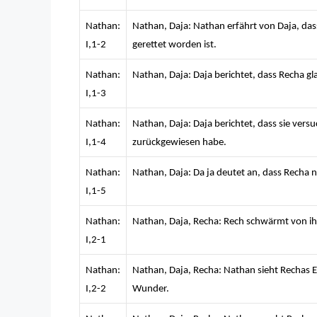
Nathan:
Nathan, Daja: Nathan erfährt von Daja, d
I,1-2
gerettet worden ist.
Nathan:
Nathan, Daja: Daja berichtet, dass Recha gl
I,1-3
Nathan:
Nathan, Daja: Daja berichtet, dass sie ver
I,1-4
zurückgewiesen habe.
Nathan:
Nathan, Daja: Da ja deutet an, dass Recha ni
I,1-5
Nathan:
Nathan, Daja, Recha: Rech schwärmt von ihre
I,2-1
Nathan:
Nathan, Daja, Recha: Nathan sieht Rechas En
I,2-2
Wunder.