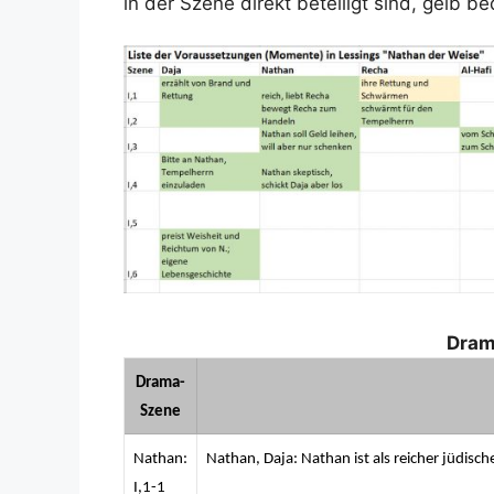
in der Szene direkt beteiligt sind, gelb be
Dra
Drama-
Szene
Nathan:
Nathan, Daja: Nathan ist als reicher jüdisc
I,1-1