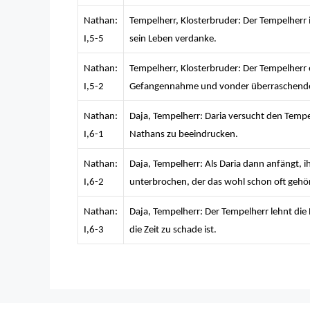
Nathan:
Tempelherr, Klosterbruder: Der Tempelherr i
I,5-5
sein Leben verdanke.
Nathan:
Tempelherr, Klosterbruder: Der Tempelherr 
I,5-2
Gefangennahme und vonder überraschenden
Nathan:
Daja, Tempelherr: Daria versucht den Temp
I,6-1
Nathans zu beeindrucken.
Nathan:
Daja, Tempelherr: Als Daria dann anfängt, i
I,6-2
unterbrochen, der das wohl schon oft gehör
Nathan:
Daja, Tempelherr: Der Tempelherr lehnt die 
I,6-3
die Zeit zu schade ist.