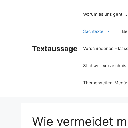
Zum
Inhalt
Worum es uns geht …
springen
Sachtexte
Be
Textaussage
Verschiedenes – lass
Stichwortverzeichnis 
Themenseiten-Menü: Wa
Wie vermeidet ma