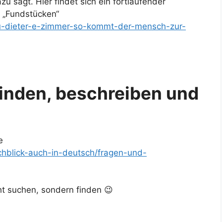
 sagt. Hier findet sich ein fortlaufender
n „Fundstücken“
-zu-dieter-e-zimmer-so-kommt-der-mensch-zur-
finden, beschreiben und
e
chblick-auch-in-deutsch/fragen-und-
ht suchen, sondern finden 😉