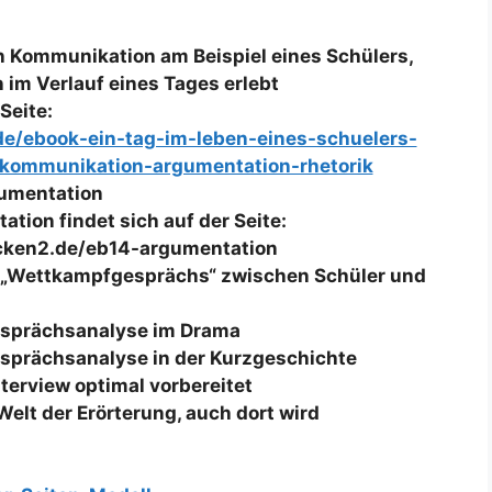
 Kommunikation am Beispiel eines Schülers,
 im Verlauf eines Tages erlebt
Seite:
.de/ebook-ein-tag-im-leben-eines-schuelers-
-kommunikation-argumentation-rhetorik
gumentation
ion findet sich auf der Seite:
icken2.de/eb14-argumentation
s „Wettkampfgesprächs“ zwischen Schüler und
Gesprächsanalyse im Drama
Gesprächsanalyse in der Kurzgeschichte
terview optimal vorbereitet
Welt der Erörterung, auch dort wird