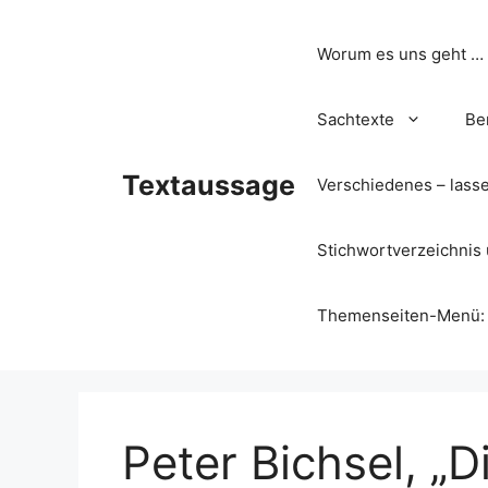
Zum
Inhalt
Worum es uns geht …
springen
Sachtexte
Be
Textaussage
Verschiedenes – lass
Stichwortverzeichnis 
Themenseiten-Menü: Wa
Peter Bichsel, „