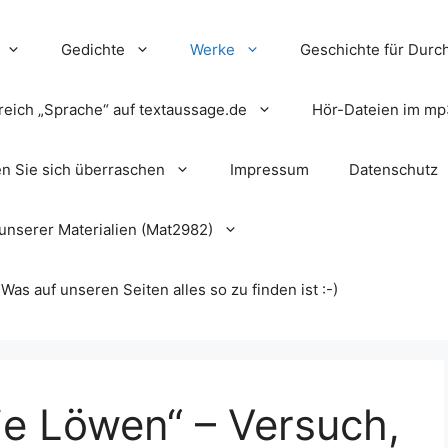
Gedichte
Werke
Geschichte für Durch
reich „Sprache“ auf textaussage.de
Hör-Dateien im mp
en Sie sich überraschen
Impressum
Datenschutz
unserer Materialien (Mat2982)
s auf unseren Seiten alles so zu finden ist :-)
Die Löwen“ – Versuch,