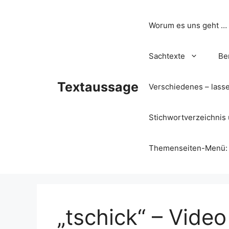
Zum
Inhalt
Worum es uns geht …
springen
Sachtexte
Be
Textaussage
Verschiedenes – lass
Stichwortverzeichnis 
Themenseiten-Menü: Wa
„tschick“ – Vide