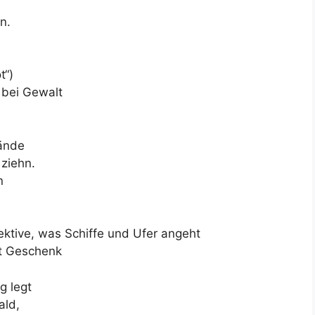
n.
t“)
h bei Gewalt
Wände
ziehn.
n
ktive, was Schiffe und Ufer angeht
t Geschenk
g legt
ald,