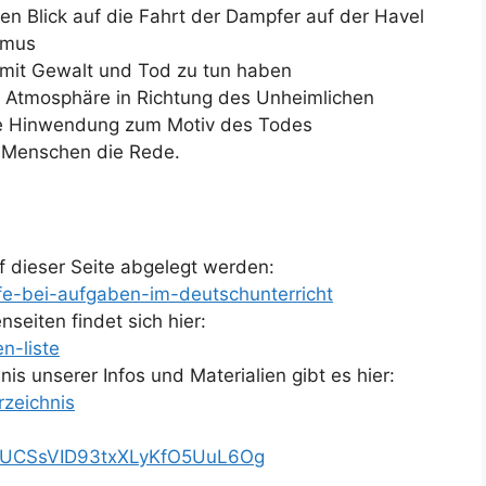
len Blick auf die Fahrt der Dampfer auf der Havel
ismus
s mit Gewalt und Tod zu tun haben
Atmosphäre in Richtung des Unheimlichen
ige Hinwendung zum Motiv des Todes
n Menschen die Rede.
 dieser Seite abgelegt werden:
lfe-bei-aufgaben-im-deutschunterricht
seiten findet sich hier:
n-liste
s unserer Infos und Materialien gibt es hier:
rzeichnis
l/UCSsVID93txXLyKfO5UuL6Og