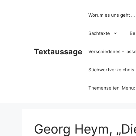
Zum
Inhalt
Worum es uns geht …
springen
Sachtexte
Be
Textaussage
Verschiedenes – lass
Stichwortverzeichnis 
Themenseiten-Menü: Wa
Georg Heym, „Di