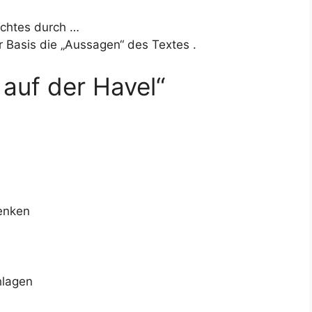
ichtes durch …
 Basis die „Aussagen“ des Textes .
auf der Havel“
enken
hlagen