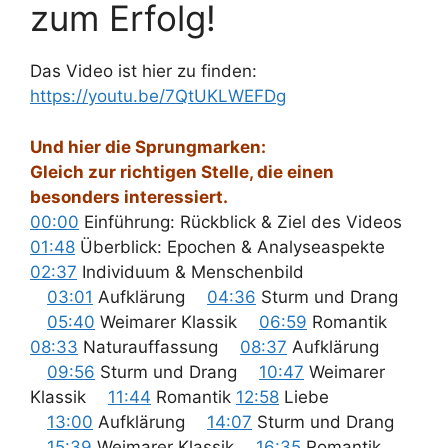
zum Erfolg!
Das Video ist hier zu finden:
https://youtu.be/7QtUKLWEFDg
Und hier die Sprungmarken:
Gleich zur richtigen Stelle, die einen
besonders interessiert.
00:00
Einführung: Rückblick & Ziel des Videos
01:48
Überblick: Epochen & Analyseaspekte
02:37
Individuum & Menschenbild
03:01
Aufklärung
04:36
Sturm und Drang
05:40
Weimarer Klassik
06:59
Romantik
08:33
Naturauffassung
08:37
Aufklärung
09:56
Sturm und Drang
10:47
Weimarer
Klassik
11:44
Romantik
12:58
Liebe
13:00
Aufklärung
14:07
Sturm und Drang
15:39
Weimarer Klassik
16:35
Romantik