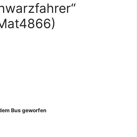
hwarzfahrer“
(Mat4866)
 dem Bus geworfen