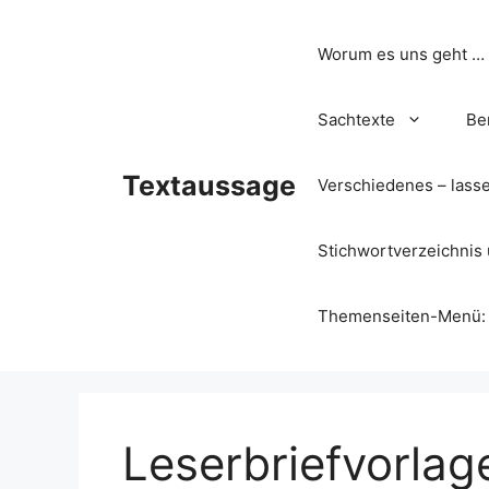
Zum
Inhalt
Worum es uns geht …
springen
Sachtexte
Be
Textaussage
Verschiedenes – lass
Stichwortverzeichnis 
Themenseiten-Menü: Wa
Leserbriefvorlage