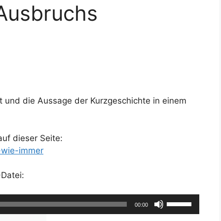
 Ausbruchs
lt und die Aussage der Kurzgeschichte in einem
auf dieser Seite:
s-wie-immer
Datei:
Pfeiltasten
00:00
Hoch/Runter