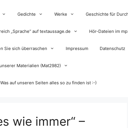
Gedichte
Werke
Geschichte für Durch
reich „Sprache“ auf textaussage.de
Hör-Dateien im mp
en Sie sich überraschen
Impressum
Datenschutz
unserer Materialien (Mat2982)
s auf unseren Seiten alles so zu finden ist :-)
les wie immer“ –