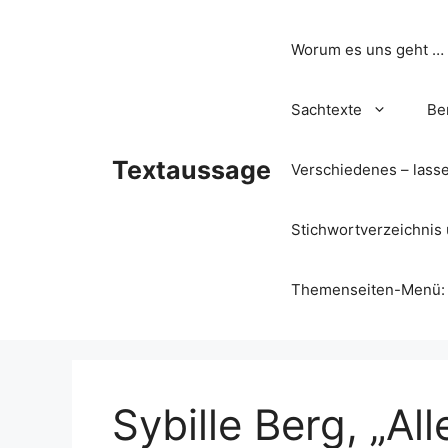
Zum
Inhalt
Worum es uns geht …
springen
Sachtexte
Be
Textaussage
Verschiedenes – lass
Stichwortverzeichnis 
Themenseiten-Menü: Wa
Sybille Berg, „Al