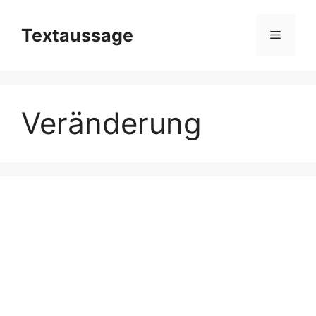
Zum
Inhalt
Textaussage
Menü
springen
Veränderung