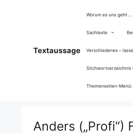
Zum
Inhalt
Worum es uns geht …
springen
Sachtexte
Be
Textaussage
Verschiedenes – lass
Stichwortverzeichnis 
Themenseiten-Menü: Wa
Anders („Profi“) 