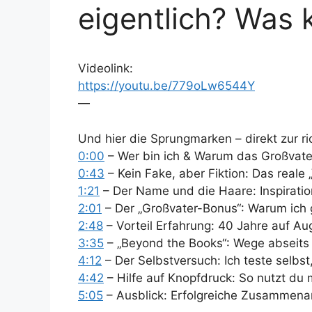
eigentlich? Was k
Videolink:
https://youtu.be/779oLw6544Y
—
Und hier die Sprungmarken – direkt zur ri
0:00
– Wer bin ich & Warum das Großvat
0:43
– Kein Fake, aber Fiktion: Das reale
1:21
– Der Name und die Haare: Inspiratio
2:01
– Der „Großvater-Bonus“: Warum ich 
2:48
– Vorteil Erfahrung: 40 Jahre auf A
3:35
– „Beyond the Books“: Wege abseits
4:12
– Der Selbstversuch: Ich teste selbst
4:42
– Hilfe auf Knopfdruck: So nutzt du
5:05
– Ausblick: Erfolgreiche Zusammenar