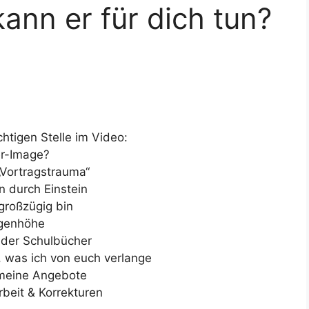
ann er für dich tun?
chtigen Stelle im Video:
er-Image?
 „Vortragstrauma“
n durch Einstein
großzügig bin
ugenhöhe
 der Schulbücher
, was ich von euch verlange
 meine Angebote
beit & Korrekturen