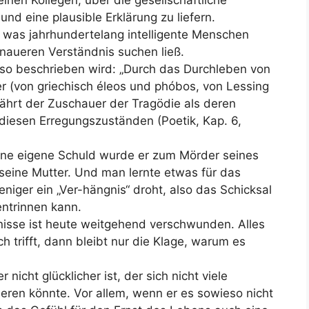
nen Kollegen, über die gesellschaftliche
nd eine plausible Erklärung zu liefern.
t, was jahrhundertelang intelligente Menschen
aueren Verständnis suchen ließ.
 so beschrieben wird: „Durch das Durchleben von
(von griechisch éleos und phóbos, von Lessing
fährt der Zuschauer der Tragödie als deren
diesen Erregungszuständen (Poetik, Kap. 6,
hne eigene Schuld wurde er zum Mörder seines
 seine Mutter. Und man lernte etwas für das
iger ein „Ver-hängnis“ droht, also das Schicksal
entrinnen kann.
nisse ist heute weitgehend verschwunden. Alles
 trifft, dann bleibt nur die Klage, warum es
nicht glücklicher ist, der sich nicht viele
eren könnte. Vor allem, wenn er es sowieso nicht