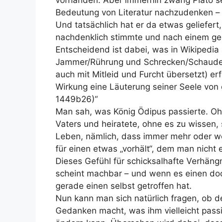
vorhanden. Aber immerhin zwang Plato sei
Bedeutung von Literatur nachzudenken – u
Und tatsächlich hat er da etwas geliefer
nachdenklich stimmte und nach einem gen
Entscheidend ist dabei, was in Wikipedia
Jammer/Rührung und Schrecken/Schauder 
auch mit Mitleid und Furcht übersetzt) er
Wirkung eine Läuterung seiner Seele von 
1449b26)“
Man sah, was König Ödipus passierte. O
Vaters und heiratete, ohne es zu wissen,
Leben, nämlich, dass immer mehr oder wen
für einen etwas „vorhält“, dem man nicht 
Dieses Gefühl für schicksalhafte Verhäng
scheint machbar – und wenn es einen doch
gerade einen selbst getroffen hat.
Nun kann man sich natürlich fragen, ob der 
Gedanken macht, was ihm vielleicht passi