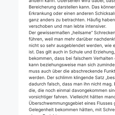
ändern kann. Übersehen wird dabei, dass
Bereicherung darstellen kann. Das können
Erkrankung oder einen anderen Schicksa
ganz anders zu betrachten. Häufig habe
verschoben und man lebte intensiver.
Der gewissermaßen „heilsame“ Schrecken
führen, weil man mehr darüber nachdenkt, 
nicht so sehr ausgeblendet werden, wie es
ist. Das gilt auch in Schule und Erziehu
bekommen, dass bei falschem Verhalten e
kann beziehungsweise man sich zumindest „
muss auch über die abschreckende Funkt
werden. Der schlimm klingende Satz „best
dadurch falsch, dass man ihn nicht mag. B
die, die noch einmal davongekommen sind
vorsichtiger fahren. Vielleicht hätten ma
Überschwemmungsgebiet eines Flusses ga
Gelegenheit bekommen hätten, mit Schrec