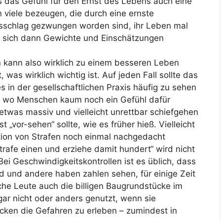
 das Gefühl für den Ernst des Lebens auch eine
 viele bezeugen, die durch eine ernste
lsschlag gezwungen worden sind, ihr Leben mal
n sich dann Gewichte und Einschätzungen
 kann also wirklich zu einem besseren Leben
was wirklich wichtig ist. Auf jeden Fall sollte das
 in der gesellschaftlichen Praxis häufig zu sehen
ng, wo Menschen kaum noch ein Gefühl dafür
twas massiv und vielleicht unrettbar schiefgehen
vor-sehen“ sollte, wie es früher hieß. Vielleicht
ion von Strafen noch einmal nachgedacht
rafe einen und erziehe damit hundert“ wird nicht
ei Geschwindigkeitskontrollen ist es üblich, dass
 und andere haben zahlen sehen, für einige Zeit
nche Leute auch die billigen Baugrundstücke im
r nicht oder anders genutzt, wenn sie
ken die Gefahren zu erleben – zumindest in