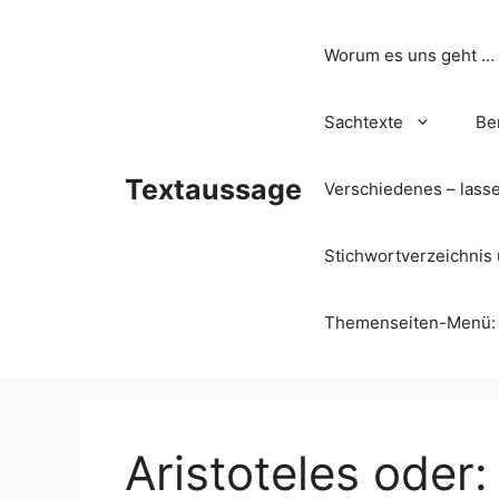
Zum
Inhalt
Worum es uns geht …
springen
Sachtexte
Be
Textaussage
Verschiedenes – lass
Stichwortverzeichnis 
Themenseiten-Menü: Wa
Aristoteles oder: