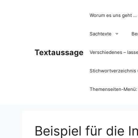
Zum
Inhalt
Worum es uns geht …
springen
Sachtexte
Be
Textaussage
Verschiedenes – lass
Stichwortverzeichnis 
Themenseiten-Menü: Wa
Beispiel für die I