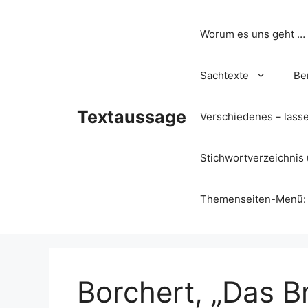
Zum
Inhalt
Worum es uns geht …
springen
Sachtexte
Be
Textaussage
Verschiedenes – lass
Stichwortverzeichnis 
Themenseiten-Menü: Wa
Borchert, „Das B