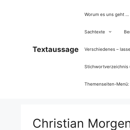
Zum
Inhalt
Worum es uns geht …
springen
Sachtexte
Be
Textaussage
Verschiedenes – lass
Stichwortverzeichnis 
Themenseiten-Menü: Wa
Christian Morgen