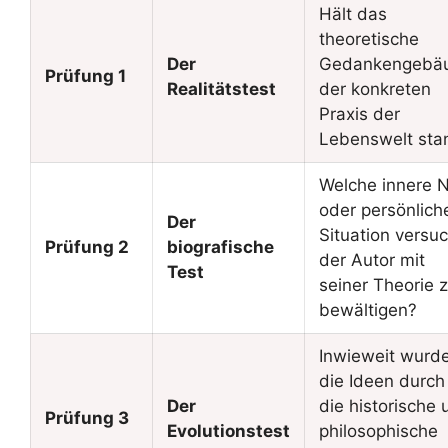
Hält das
theoretische
Der
Gedankengebä
Prüfung 1
Realitätstest
der konkreten
Praxis der
Lebenswelt sta
Welche innere 
oder persönlich
Der
Situation versu
Prüfung 2
biografische
der Autor mit
Test
seiner Theorie 
bewältigen?
Inwieweit wurd
die Ideen durch
Der
die historische 
Prüfung 3
Evolutionstest
philosophische