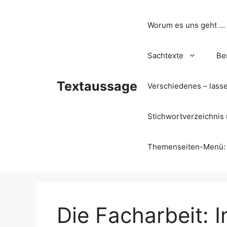
Zum
Inhalt
Worum es uns geht …
springen
Sachtexte
Be
Textaussage
Verschiedenes – lass
Stichwortverzeichnis 
Themenseiten-Menü: Wa
Die Facharbeit: I