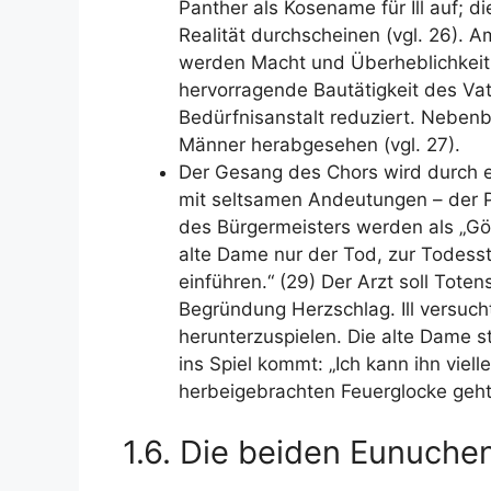
Panther als Kosename für Ill auf; d
Realität durchscheinen (vgl. 26). 
werden Macht und Überheblichkeit 
hervorragende Bautätigkeit des Va
Bedürfnisanstalt reduziert. Nebenb
Männer herabgesehen (vgl. 27).
Der Gesang des Chors wird durch e
mit seltsamen Andeutungen – der Po
des Bürgermeisters werden als „Gör
alte Dame nur der Tod, zur Todesstr
einführen.“ (29) Der Arzt soll Tote
Begründung Herzschlag. Ill versuch
herunterzuspielen. Die alte Dame st
ins Spiel kommt: „Ich kann ihn vie
herbeigebrachten Feuerglocke geht
1.6. Die beiden Eunuchen