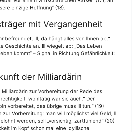
ber vor einem wirtschaftlichen Rätsel“ (17); am
nsere einzige Hoffnung“ (18).
gsträger mit Vergangenheit
hr befreundet, Ill, da hängt alles von Ihnen ab.“
e Geschichte an. Ill wiegelt ab: „Das Leben
eben kommt“ – Signal in Richtung Gefährlichkeit:
unft der Milliardärin
 Milliardärin zur Vorbereitung der Rede des
rechtigkeit, wohltätig war sie auch.“ Der
in vorbereitet, das übrige muss Ill tun.“ (19)
ur Vorbereitung; man will möglichst viel Geld, Ill
lohnt werden, soll „vorsichtig, zartfühlend“ (20)
kelt im Kopf schon mal eine idyllische