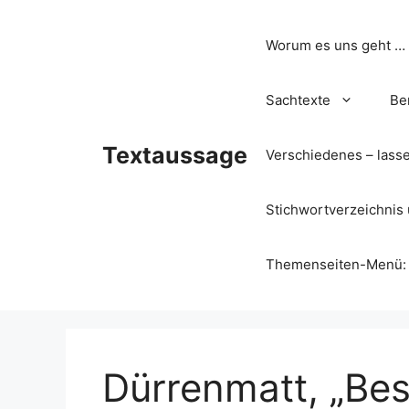
Zum
Inhalt
Worum es uns geht …
springen
Sachtexte
Be
Textaussage
Verschiedenes – lass
Stichwortverzeichnis 
Themenseiten-Menü: Wa
Dürrenmatt, „Bes