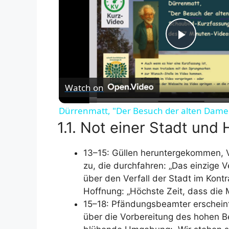
P
l
Watch on
a
Dürrenmatt, "Der Besuch der alten Dame" 
1.1. Not einer Stadt und 
y
13–15: Güllen heruntergekommen, 
zu, die durchfahren: „Das einzige 
V
über den Verfall der Stadt im Kont
Hoffnung: „Höchste Zeit, dass die M
i
15–18: Pfändungsbeamter erscheint;
über die Vorbereitung des hohen B