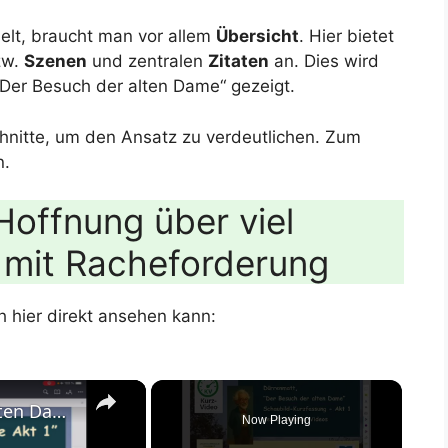
elt, braucht man vor allem
Übersicht
. Hier bietet
zw.
Szenen
und zentralen
Zitaten
an. Dies wird
„Der Besuch der alten Dame“ gezeigt.
schnitte, um den Ansatz zu verdeutlichen. Zum
n.
Hoffnung über viel
 mit Racheforderung
h hier direkt ansehen kann:
Dürrenmatt, "Der Besuch der alten Dame" - Akt 1 in 10 Minuten erklärt
Now Playing