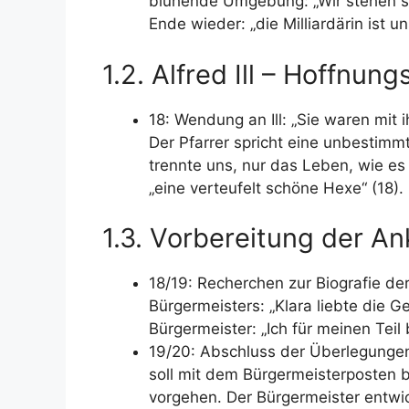
d
blühende Umgebung: „Wir stehen sel
Ende wieder: „die Milliardärin ist u
e
1.2. Alfred Ill – Hoffnun
o
18: Wendung an Ill: „Sie waren mit i
Der Pfarrer spricht eine unbestimmt
trennte uns, nur das Leben, wie es 
„eine verteufelt schöne Hexe“ (18).
1.3. Vorbereitung der Ank
18/19: Recherchen zur Biografie der
Bürgermeisters: „Klara liebte die Ge
Bürgermeister: „Ich für meinen Teil b
19/20: Abschluss der Überlegungen z
soll mit dem Bürgermeisterposten be
vorgehen. Der Bürgermeister entwic