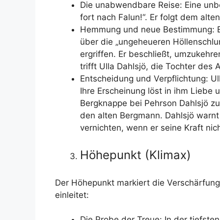
Die unabwendbare Reise: Eine unbe
fort nach Falun!“. Er folgt dem al
Hemmung und neue Bestimmung: Bei d
über die „ungeheueren Höllenschlun
ergriffen. Er beschließt, umzukehr
trifft Ulla Dahlsjö, die Tochter de
Entscheidung und Verpflichtung: Ul
Ihre Erscheinung löst in ihm Liebe 
Bergknappe bei Pehrson Dahlsjö zu 
den alten Bergmann. Dahlsjö warnt
vernichten, wenn er seine Kraft nic
Höhepunkt (Klimax)
Der Höhepunkt markiert die Verschärfung 
einleitet:
Die Probe der Treue: In der tiefste