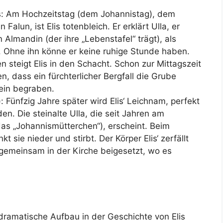
ls: Am Hochzeitstag (dem Johannistag), dem
alun, ist Elis totenbleich. Er erklärt Ulla, er
Almandin (der ihre „Lebenstafel“ trägt), als
. Ohne ihn könne er keine ruhige Stunde haben.
en steigt Elis in den Schacht. Schon zur Mittagszeit
, dass ein fürchterlicher Bergfall die Grube
stein begraben.
Fünfzig Jahre später wird Elis‘ Leichnam, perfekt
en. Die steinalte Ulla, die seit Jahren am
das „Johannismütterchen“), erscheint. Beim
t sie nieder und stirbt. Der Körper Elis‘ zerfällt
 gemeinsam in der Kirche beigesetzt, wo es
ramatische Aufbau in der Geschichte von Elis