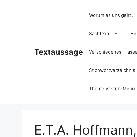
Zum
Inhalt
Worum es uns geht …
springen
Sachtexte
Be
Textaussage
Verschiedenes – lass
Stichwortverzeichnis 
Themenseiten-Menü: Wa
E.T.A. Hoffmann,