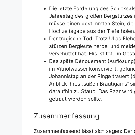
Die letzte Forderung des Schicksa
Jahrestag des großen Bergsturzes in F
müsse einen bestimmten Stein, den 
Hochzeitsgabe aus der Tiefe holen
Der tragische Tod: Trotz Ullas Fleh
stürzen Bergleute herbei und melden
verschüttet hat. Elis ist tot, im Ge
Das späte Dénouement (Auflösung): 
im Vitriolwasser konserviert, gefund
Johannistag an der Pinge trauert (
Anblick ihres „süßen Bräutigams“ sink
daraufhin zu Staub. Das Paar wird
getraut werden sollte.
Zusammenfassung
Zusammenfassend lässt sich sagen: Der d