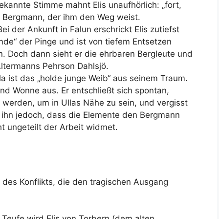
kannte Stimme mahnt Elis unaufhörlich: „fort,
ten Bergmann, der ihm den Weg weist.
er Ankunft in Falun erschrickt Elis zutiefst
de“ der Pinge und ist von tiefem Entsetzen
en. Doch dann sieht er die ehrbaren Bergleute und
s Altermanns Pehrson Dahlsjö.
la ist das „holde junge Weib“ aus seinem Traum.
und Wonne aus. Er entschließt sich spontan,
werden, um in Ullas Nähe zu sein, und vergisst
 ihn jedoch, dass die Elemente den Bergmann
ht ungeteilt der Arbeit widmet.
des Konflikts, die den tragischen Ausgang
n Teufe wird Elis von Torbern (dem alten