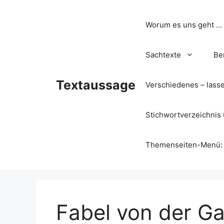
Zum
Inhalt
Worum es uns geht …
springen
Sachtexte
Be
Textaussage
Verschiedenes – lass
Stichwortverzeichnis 
Themenseiten-Menü: Wa
Fabel von der Ga