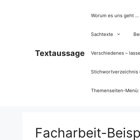
Zum
Inhalt
Worum es uns geht …
springen
Sachtexte
Be
Textaussage
Verschiedenes – lass
Stichwortverzeichnis 
Themenseiten-Menü: Wa
Facharbeit-Beispi