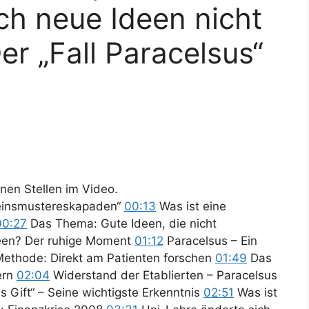
ch neue Ideen nicht
er „Fall Paracelsus“
nen Stellen im Video.
steinsmustereskapaden“
00:13
Was ist eine
00:27
Das Thema: Gute Ideen, die nicht
een? Der ruhige Moment
01:12
Paracelsus – Ein
Methode: Direkt am Patienten forschen
01:49
Das
ern
02:04
Widerstand der Etablierten – Paracelsus
 Gift“ – Seine wichtigste Erkenntnis
02:51
Was ist