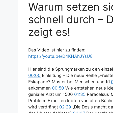
Warum setzen si
schnell durch – D
zeigt es!
Das Video ist hier zu finden:
https://youtu.be/D4KHAhJYsU8
Hier sind die Sprungmarken zu den einzel
00:00
Einleitung – Die neue Reihe „Frei
Eskapade? Muster bei Menschen und KI
ankommen
00:50
Wie entstehen neue Id
genialer Arzt um 1500
01:35
Paracelsus‘ 
Problem: Experten lebten von alten Büch
wird verdrängt
02:29
„Die Dosis macht das