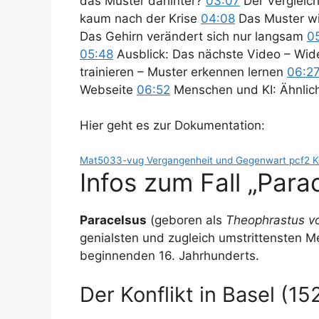
das Muster dahinter?
03:07
Der Vergleic
kaum nach der Krise
04:08
Das Muster wi
Das Gehirn verändert sich nur langsam
0
05:48
Ausblick: Das nächste Video – Wid
trainieren – Muster erkennen lernen
06:2
Webseite
06:52
Menschen und KI: Ähnlic
Hier geht es zur Dokumentation:
Mat5033-vug Vergangenheit und Gegenwart pcf2 K
Infos zum Fall „Para
Paracelsus
(geboren als
Theophrastus v
genialsten und zugleich umstrittensten M
beginnenden 16. Jahrhunderts.
Der Konflikt in Basel (1