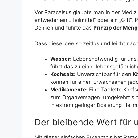
Vor Paracelsus glaubte man in der Medizin
entweder ein „Heilmittel“ oder ein „Gift“
Denken und führte das
Prinzip der Meng
Dass diese Idee so zeitlos und leicht nachv
Wasser:
Lebensnotwendig für uns. T
führt das zu einer lebensgefährlic
Kochsalz:
Unverzichtbar für den Kö
können für einen Erwachsenen jedoc
Medikamente:
Eine Tablette Kopfs
zum Organversagen. umgekehrt sin
in extrem geringer Dosierung Heilmit
Der bleibende Wert für 
Mit dieser einfachen Erkenntnis hat Par