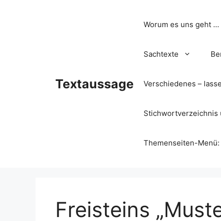
Zum
Inhalt
Worum es uns geht …
springen
Sachtexte
Be
Textaussage
Verschiedenes – lass
Stichwortverzeichnis 
Themenseiten-Menü: Wa
Freisteins „Must