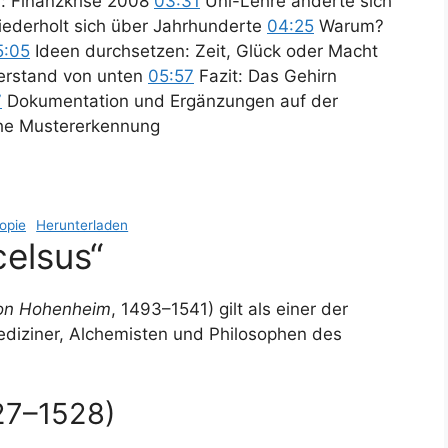
h: Finanzkrise 2008
03:31
Uni-Lehre änderte sich
ederholt sich über Jahrhunderte
04:25
Warum?
5:05
Ideen durchsetzen: Zeit, Glück oder Macht
erstand von unten
05:57
Fazit: Das Gehirn
7
Dokumentation und Ergänzungen auf der
he Mustererkennung
opie
Herunterladen
celsus“
on Hohenheim
, 1493–1541) gilt als einer der
ediziner, Alchemisten und Philosophen des
527–1528)