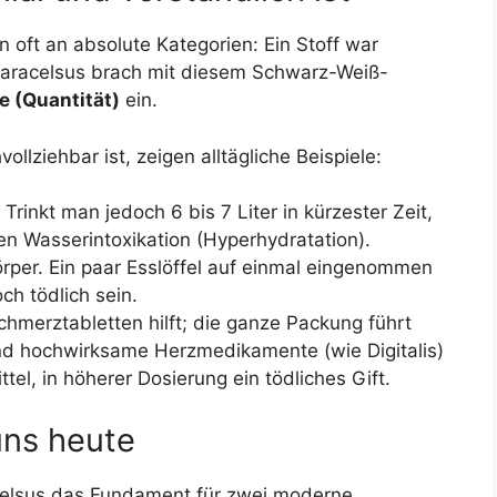
 oft an absolute Kategorien: Ein Stoff war
. Paracelsus brach mit diesem Schwarz-Weiß-
e (Quantität)
ein.
ollziehbar ist, zeigen alltägliche Beispiele:
rinkt man jedoch 6 bis 7 Liter in kürzester Zeit,
hen Wasserintoxikation (Hyperhydratation).
rper. Ein paar Esslöffel auf einmal eingenommen
h tödlich sein.
chmerztabletten hilft; die ganze Packung führt
d hochwirksame Herzmedikamente (wie Digitalis)
tel, in höherer Dosierung ein tödliches Gift.
uns heute
acelsus das Fundament für zwei moderne