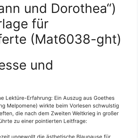
ann und Dorothea“)
lage für
lieferte (Mat6038-ght)
esse und
he Lektüre-Erfahrung: Ein Auszug aus Goethes
g Melpomene) wirkte beim Vorlesen schwulstig
eften, die nach dem Zweiten Weltkrieg in großer
rte zu einer pointierten Leitfrage:
zeit ungewollt die ästhetische Blaupause für