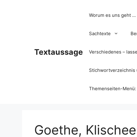
Zum
Inhalt
Worum es uns geht …
springen
Sachtexte
Be
Textaussage
Verschiedenes – lass
Stichwortverzeichnis 
Themenseiten-Menü: Wa
Goethe, Klischee