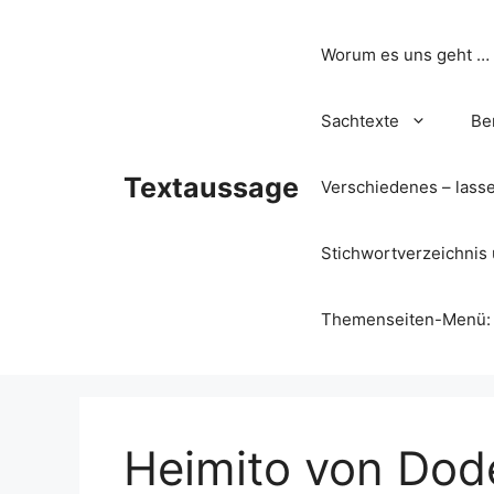
Zum
Inhalt
Worum es uns geht …
springen
Sachtexte
Be
Textaussage
Verschiedenes – lass
Stichwortverzeichnis 
Themenseiten-Menü: Wa
Heimito von Dode