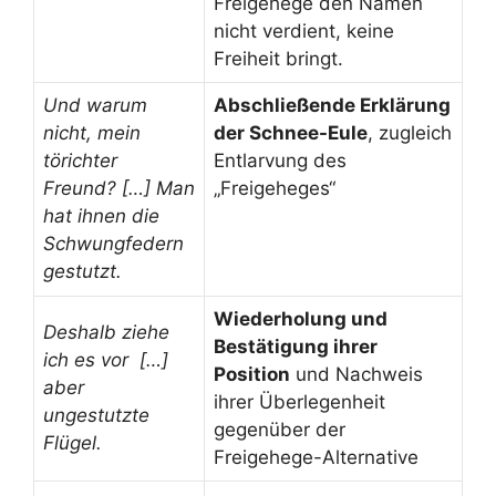
Freigehege den Namen
nicht verdient, keine
Freiheit bringt.
Und warum
Abschließende Erklärung
nicht, mein
der Schnee-Eule
, zugleich
törichter
Entlarvung des
Freund? […] Man
„Freigeheges“
hat ihnen die
Schwungfedern
gestutzt.
Wiederholung und
Deshalb ziehe
Bestätigung ihrer
ich es vor […]
Position
und Nachweis
aber
ihrer Überlegenheit
ungestutzte
gegenüber der
Flügel.
Freigehege-Alternative