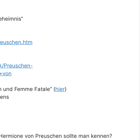
eheimnis“
Preuschen.htm
A/Preuschen-
+von
rin und Femme Fatale“ (
hier
)
lens
 Hermione von Preuschen sollte man kennen?