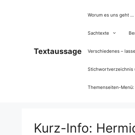
Zum
Inhalt
Worum es uns geht …
springen
Sachtexte
Be
Textaussage
Verschiedenes – lass
Stichwortverzeichnis 
Themenseiten-Menü: Wa
Kurz-Info: Herm