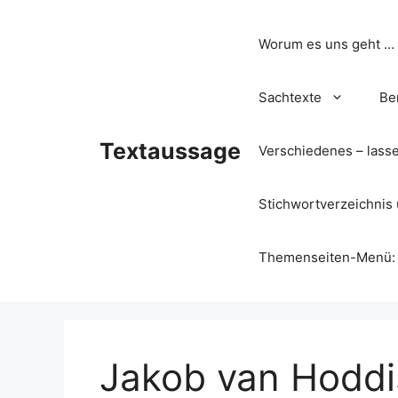
Zum
Inhalt
Worum es uns geht …
springen
Sachtexte
Be
Textaussage
Verschiedenes – lass
Stichwortverzeichnis 
Themenseiten-Menü: Wa
Jakob van Hoddi