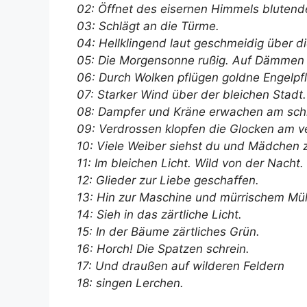
02: Öffnet des eisernen Himmels blutend
03: Schlägt an die Türme.
04: Hellklingend laut geschmeidig über d
05: Die Morgensonne rußig. Auf Dämmen
06: Durch Wolken pflügen goldne Engelpf
07: Starker Wind über der bleichen Stadt.
08: Dampfer und Kräne erwachen am schm
09: Verdrossen klopfen die Glocken am v
10: Viele Weiber siehst du und Mädchen z
11: Im bleichen Licht. Wild von der Nacht
12: Glieder zur Liebe geschaffen.
13: Hin zur Maschine und mürrischem Mü
14: Sieh in das zärtliche Licht.
15: In der Bäume zärtliches Grün.
16: Horch! Die Spatzen schrein.
17: Und draußen auf wilderen Feldern
18: singen Lerchen.