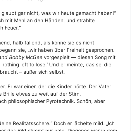
hr glaubt gar nicht, was wir heute gemacht haben!“
ch mit Mehl an den Händen, und strahlte
h Feuer.“
end, halb fallend, als könne sie es nicht
 begann sie, „wir haben über Freiheit gesprochen.
and Bobby McGee
vorgespielt — diesen Song mit
nothing left to lose.‘ Und er meinte, das sei die
braucht – außer sich selbst.
r. Er war einer, der die Kinder hörte. Der Vater
Brille etwas zu weit auf der Stirn.
nach philosophischer Pyrotechnik. Schön, aber
eine Realitätsschere.“ Doch er lächelte mild. „Ich
ber das Bild stimmt nur halb. Diogenes war in dem