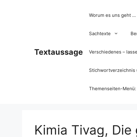
Zum
Inhalt
Worum es uns geht …
springen
Sachtexte
Be
Textaussage
Verschiedenes – lass
Stichwortverzeichnis 
Themenseiten-Menü: Wa
Kimia Tivag, Die 