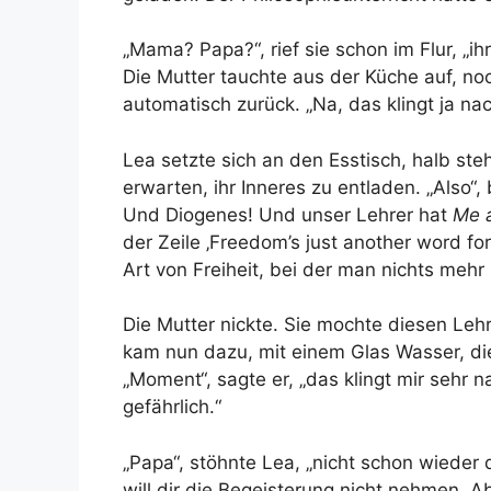
„Mama? Papa?“, rief sie schon im Flur, „i
Die Mutter tauchte aus der Küche auf, no
automatisch zurück. „Na, das klingt ja nac
Lea setzte sich an den Esstisch, halb steh
erwarten, ihr Inneres zu entladen. „Also“,
Und Diogenes! Und unser Lehrer hat
Me 
der Zeile ‚Freedom’s just another word for 
Art von Freiheit, bei der man nichts mehr 
Die Mutter nickte. Sie mochte diesen Lehre
kam nun dazu, mit einem Glas Wasser, die 
„Moment“, sagte er, „das klingt mir sehr 
gefährlich.“
„Papa“, stöhnte Lea, „nicht schon wieder d
will dir die Begeisterung nicht nehmen. A