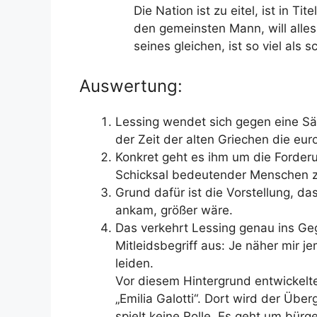
Die Nation ist zu eitel, ist in Ti
den gemeinsten Mann, will alle
seines gleichen, ist so viel als 
Auswertung:
Lessing wendet sich gegen eine Säu
der Zeit der alten Griechen die eu
Konkret geht es ihm um die Forderu
Schicksal bedeutender Menschen z
Grund dafür ist die Vorstellung, da
ankam, größer wäre.
Das verkehrt Lessing genau ins Geg
Mitleidsbegriff aus: Je näher mir 
leiden.
Vor diesem Hintergrund entwickelte 
„Emilia Galotti“. Dort wird der Über
spielt keine Rolle. Es geht um bürg