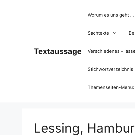
Zum
Inhalt
Worum es uns geht …
springen
Sachtexte
Be
Textaussage
Verschiedenes – lass
Stichwortverzeichnis 
Themenseiten-Menü: Wa
Lessing, Hambur