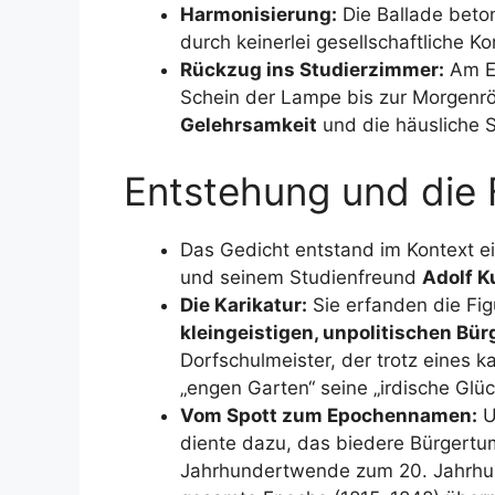
Harmonisierung:
Die Ballade beto
durch keinerlei gesellschaftliche K
Rückzug ins Studierzimmer:
Am En
Schein der Lampe bis zur Morgenrö
Gelehrsamkeit
und die häusliche St
Entstehung und die 
Das Gedicht entstand im Kontext ein
und seinem Studienfreund
Adolf 
Die Karikatur:
Sie erfanden die Fig
kleingeistigen, unpolitischen Bür
Dorfschulmeister, der trotz eines k
„engen Garten“ seine „irdische Glüc
Vom Spott zum Epochennamen:
U
diente dazu, das biedere Bürgertum
Jahrhundertwende zum 20. Jahrhund