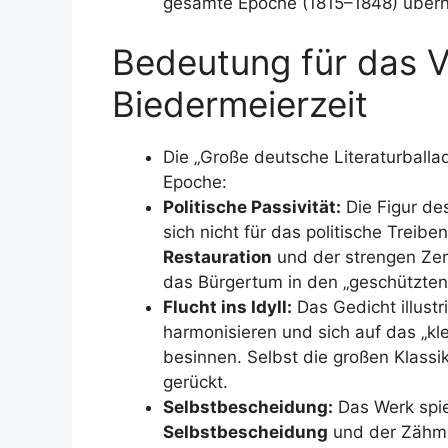
gesamte Epoche (1815–1848) übe
Bedeutung für das V
Biedermeierzeit
Die „Große deutsche Literaturballa
Epoche:
Politische Passivität:
Die Figur des
sich nicht für das politische Treibe
Restauration
und der strengen Ze
das Bürgertum in den „geschützte
Flucht ins Idyll:
Das Gedicht illustri
harmonisieren und sich auf das „kl
besinnen. Selbst die großen Klassike
gerückt.
Selbstbescheidung:
Das Werk spie
Selbstbescheidung
und der Zähmun