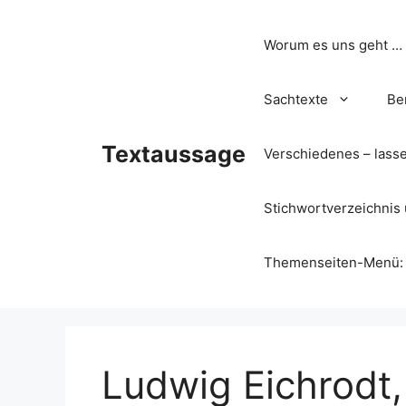
Zum
Inhalt
Worum es uns geht …
springen
Sachtexte
Be
Textaussage
Verschiedenes – lass
Stichwortverzeichnis 
Themenseiten-Menü: Wa
Ludwig Eichrodt,