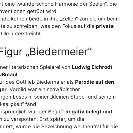
nt eine „wunderschöne Harmonie der Seelen“, die
onventionen getrübt wird.
de kehren beide in ihre „Zellen“ zurück, um beim
te zu schreiben, was den Fokus auf die
private
ille unterstreicht.
Figur „Biedermeier“
er literarischen Spielerei von
Ludwig Eichrodt
Kußmaul
.
ur des Gottlieb Biedermaier als
Parodie auf den
ger
. Vorbild war ein schwäbischer
argen Loses in seiner „kleinen Stube“ und seinem
kseligkeit“ fand.
rsprünglich war der Begriff
negativ belegt
und
 zu verspotten. Erst später, um die
ert, wurde die Bezeichnung wertneutral für die