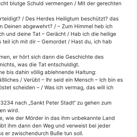
sucht blutge Schuld vermengen / Mit der gerechten
rteidigt? / Des Herdes Heiligtum beschützt? das
den Deinen abgewehrt? / – Zum Himmel heb ich
h und deine Tat – Gerächt / Hab ich die heilige
 teil ich mit dir – Gemordet / Hast du, ich hab
men, er hört sich dann die Geschichte des
nichts, was die Tat entschuldigt.
e bis dahin völlig ablehnende Haltung:
ßliches / Verübt – Ihr seid ein Mensch – Ich bin es
östet scheiden – / Was ich vermag, das will ich
n 3234 nach „Sankt Peter Stadt“ zu gehen zum
en wird.
e, wie der Mörder in das ihm unbekannte Land
eibt ihm dann den Weg und verweist bei jeder
s er zwischendurch Buße tun soll.