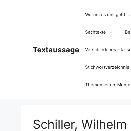
Zum
Inhalt
Worum es uns geht …
springen
Sachtexte
Be
Textaussage
Verschiedenes – lass
Stichwortverzeichnis 
Themenseiten-Menü: Wa
Schiller, Wilhelm