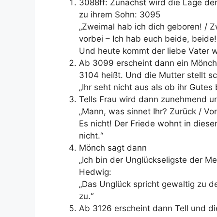
3088ff: Zunächst wird die Lage der 
zu ihrem Sohn: 3095
„Zweimal hab ich dich geboren! / Zw
vorbei – Ich hab euch beide, beide!
Und heute kommt der liebe Vater w
Ab 3099 erscheint dann ein Mönch 
3104 heißt. Und die Mutter stellt sch
„Ihr seht nicht aus als ob ihr Gutes 
Tells Frau wird dann zunehmend un
„Mann, was sinnet Ihr? Zurück / Von
Es nicht! Der Friede wohnt in diese
nicht.“
Mönch sagt dann
„Ich bin der Unglückseligste der M
Hedwig:
„Das Unglück spricht gewaltig zu d
zu.“
Ab 3126 erscheint dann Tell und die