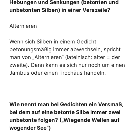
Hebungen und Senkungen (betonten und
unbetonten Silben) in einer Verszeile?
Alternieren
Wenn sich Silben in einem Gedicht
betonungsmäßig immer abwechseln, spricht
man von „Alternieren“ (lateinisch: alter = der
zweite). Dann kann es sich nur noch um einen
Jambus oder einen Trochäus handeln.
Wie nennt man bei Gedichten ein Versmaß,
bei dem auf eine betonte Silbe immer zwei
unbetonte folgen? („Wiegende Wellen auf
wogender See“)