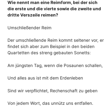
Wie nennt man eine Reimform, bei der sich
die erste und die vierte sowie die zweite und
dritte Verszeile reimen?
Umschließender Reim
Der umschließende Reim kommt seltener vor, er
findet sich aber zum Beispiel in den beiden
Quartetten des streng gebauten Sonetts:
Am jüngsten Tag, wenn die Posaunen schallen,
Und alles aus ist mit dem Erdenleben
Sind wir verpflichtet, Rechenschaft zu geben
Von jedem Wort, das unnütz uns entfallen.