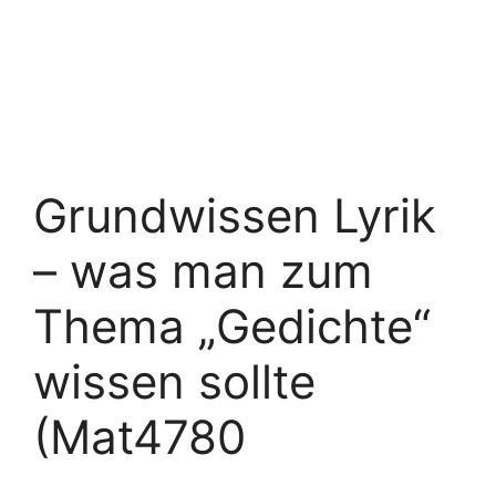
Grundwissen Lyrik
– was man zum
Thema „Gedichte“
wissen sollte
(Mat4780