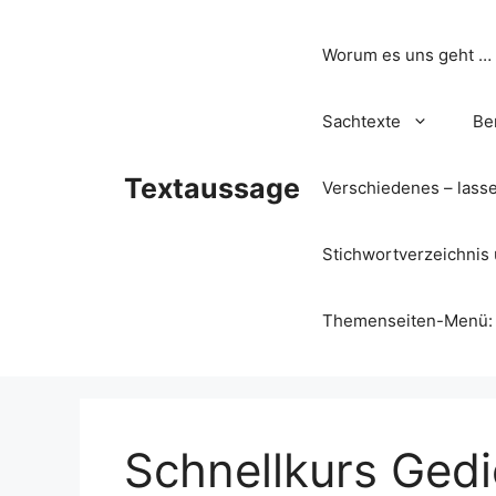
Zum
Inhalt
Worum es uns geht …
springen
Sachtexte
Be
Textaussage
Verschiedenes – lass
Stichwortverzeichnis 
Themenseiten-Menü: Wa
Schnellkurs Gedi