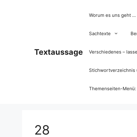
Zum
Inhalt
Worum es uns geht …
springen
Sachtexte
Be
Textaussage
Verschiedenes – lass
Stichwortverzeichnis 
Themenseiten-Menü: Wa
28