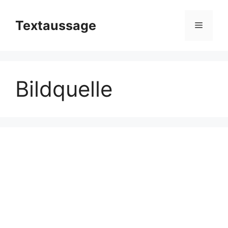
Zum
Inhalt
Textaussage
Menü
springen
Bildquelle