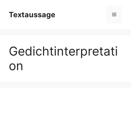
Zum
Inhalt
Textaussage
Menü
springen
Gedichtinterpretati
on