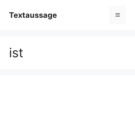
Zum
Inhalt
Textaussage
Menü
springen
ist