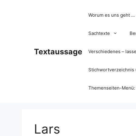
Zum
Inhalt
Worum es uns geht …
springen
Sachtexte
Be
Textaussage
Verschiedenes – lass
Stichwortverzeichnis 
Themenseiten-Menü: Wa
Lars