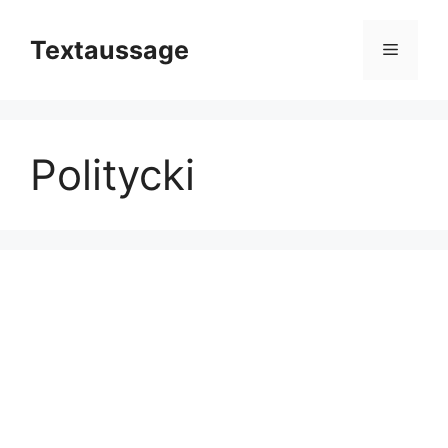
Zum
Inhalt
Textaussage
Menü
springen
Politycki