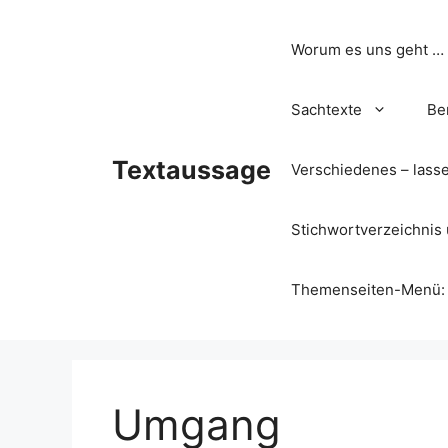
Zum
Inhalt
Worum es uns geht …
springen
Sachtexte
Be
Textaussage
Verschiedenes – lass
Stichwortverzeichnis 
Themenseiten-Menü: Wa
Umgang