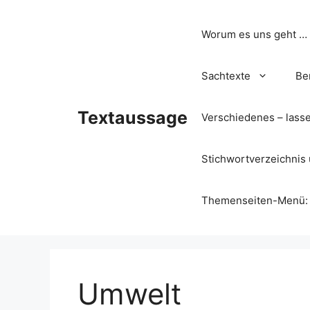
Zum
Inhalt
Worum es uns geht …
springen
Sachtexte
Be
Textaussage
Verschiedenes – lass
Stichwortverzeichnis 
Themenseiten-Menü: Wa
Umwelt