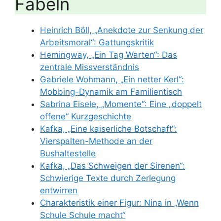
Fabeln
Heinrich Böll, „Anekdote zur Senkung der
Arbeitsmoral“: Gattungskritik
Hemingway, „Ein Tag Warten“: Das
zentrale Missverständnis
Gabriele Wohmann, „Ein netter Kerl“:
Mobbing-Dynamik am Familientisch
Sabrina Eisele, „Momente“: Eine „doppelt
offene“ Kurzgeschichte
Kafka, „Eine kaiserliche Botschaft“:
Vierspalten-Methode an der
Bushaltestelle
Kafka, „Das Schweigen der Sirenen“:
Schwierige Texte durch Zerlegung
entwirren
Charakteristik einer Figur: Nina in „Wenn
Schule Schule macht“