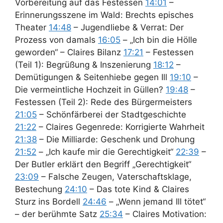
Vorbereitung auf das Festessen
14:01
–
Erinnerungsszene im Wald: Brechts episches
Theater
14:48
– Jugendliebe & Verrat: Der
Prozess von damals
16:05
– „Ich bin die Hölle
geworden“ – Claires Bilanz
17:21
– Festessen
(Teil 1): Begrüßung & Inszenierung
18:12
–
Demütigungen & Seitenhiebe gegen Ill
19:10
–
Die vermeintliche Hochzeit in Güllen?
19:48
–
Festessen (Teil 2): Rede des Bürgermeisters
21:05
– Schönfärberei der Stadtgeschichte
21:22
– Claires Gegenrede: Korrigierte Wahrheit
21:38
– Die Milliarde: Geschenk und Drohung
21:52
– „Ich kaufe mir die Gerechtigkeit“
22:39
–
Der Butler erklärt den Begriff „Gerechtigkeit“
23:09
– Falsche Zeugen, Vaterschaftsklage,
Bestechung
24:10
– Das tote Kind & Claires
Sturz ins Bordell
24:46
– „Wenn jemand Ill tötet“
– der berühmte Satz
25:34
– Claires Motivation: