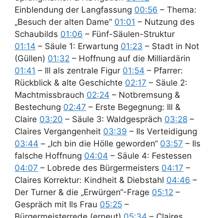
Einblendung der Langfassung
00:56
– Thema:
„Besuch der alten Dame“
01:01
– Nutzung des
Schaubilds
01:06
– Fünf-Säulen-Struktur
01:14
– Säule 1: Erwartung
01:23
– Stadt in Not
(Güllen)
01:32
– Hoffnung auf die Milliardärin
01:41
– Ill als zentrale Figur
01:54
– Pfarrer:
Rückblick & alte Geschichte
02:17
– Säule 2:
Machtmissbrauch
02:24
– Notbremsung &
Bestechung
02:47
– Erste Begegnung: Ill &
Claire
03:20
– Säule 3: Waldgespräch
03:28
–
Claires Vergangenheit
03:39
– Ils Verteidigung
03:44
– „Ich bin die Hölle geworden“
03:57
– Ils
falsche Hoffnung
04:04
– Säule 4: Festessen
04:07
– Lobrede des Bürgermeisters
04:17
–
Claires Korrektur: Kindheit & Diebstahl
04:46
–
Der Turner & die „Erwürgen“-Frage
05:12
–
Gespräch mit Ils Frau
05:25
–
Bürgermeisterrede (erneut)
05:34
– Claires