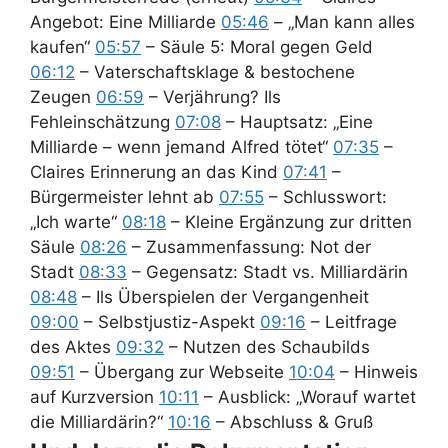
Angebot: Eine Milliarde
05:46
– „Man kann alles
kaufen“
05:57
– Säule 5: Moral gegen Geld
06:12
– Vaterschaftsklage & bestochene
Zeugen
06:59
– Verjährung? Ils
Fehleinschätzung
07:08
– Hauptsatz: „Eine
Milliarde – wenn jemand Alfred tötet“
07:35
–
Claires Erinnerung an das Kind
07:41
–
Bürgermeister lehnt ab
07:55
– Schlusswort:
„Ich warte“
08:18
– Kleine Ergänzung zur dritten
Säule
08:26
– Zusammenfassung: Not der
Stadt
08:33
– Gegensatz: Stadt vs. Milliardärin
08:48
– Ils Überspielen der Vergangenheit
09:00
– Selbstjustiz-Aspekt
09:16
– Leitfrage
des Aktes
09:32
– Nutzen des Schaubilds
09:51
– Übergang zur Webseite
10:04
– Hinweis
auf Kurzversion
10:11
– Ausblick: „Worauf wartet
die Milliardärin?“
10:16
– Abschluss & Gruß