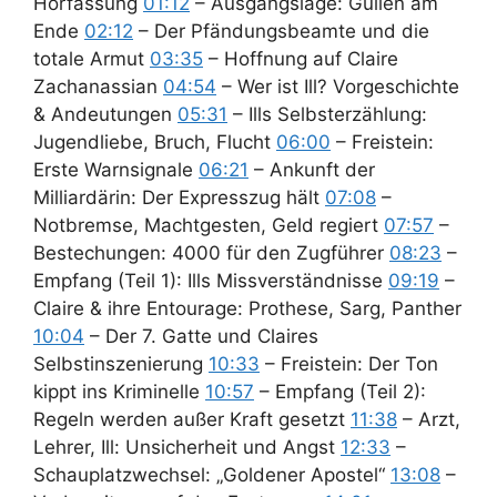
Hörfassung
01:12
– Ausgangslage: Güllen am
Ende
02:12
– Der Pfändungsbeamte und die
totale Armut
03:35
– Hoffnung auf Claire
Zachanassian
04:54
– Wer ist Ill? Vorgeschichte
& Andeutungen
05:31
– Ills Selbsterzählung:
Jugendliebe, Bruch, Flucht
06:00
– Freistein:
Erste Warnsignale
06:21
– Ankunft der
Milliardärin: Der Expresszug hält
07:08
–
Notbremse, Machtgesten, Geld regiert
07:57
–
Bestechungen: 4000 für den Zugführer
08:23
–
Empfang (Teil 1): Ills Missverständnisse
09:19
–
Claire & ihre Entourage: Prothese, Sarg, Panther
10:04
– Der 7. Gatte und Claires
Selbstinszenierung
10:33
– Freistein: Der Ton
kippt ins Kriminelle
10:57
– Empfang (Teil 2):
Regeln werden außer Kraft gesetzt
11:38
– Arzt,
Lehrer, Ill: Unsicherheit und Angst
12:33
–
Schauplatzwechsel: „Goldener Apostel“
13:08
–