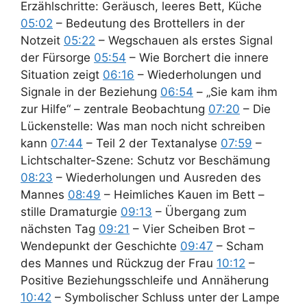
Erzählschritte: Geräusch, leeres Bett, Küche
05:02
– Bedeutung des Brottellers in der
Notzeit
05:22
– Wegschauen als erstes Signal
der Fürsorge
05:54
– Wie Borchert die innere
Situation zeigt
06:16
– Wiederholungen und
Signale in der Beziehung
06:54
– „Sie kam ihm
zur Hilfe“ – zentrale Beobachtung
07:20
– Die
Lückenstelle: Was man noch nicht schreiben
kann
07:44
– Teil 2 der Textanalyse
07:59
–
Lichtschalter-Szene: Schutz vor Beschämung
08:23
– Wiederholungen und Ausreden des
Mannes
08:49
– Heimliches Kauen im Bett –
stille Dramaturgie
09:13
– Übergang zum
nächsten Tag
09:21
– Vier Scheiben Brot –
Wendepunkt der Geschichte
09:47
– Scham
des Mannes und Rückzug der Frau
10:12
–
Positive Beziehungsschleife und Annäherung
10:42
– Symbolischer Schluss unter der Lampe