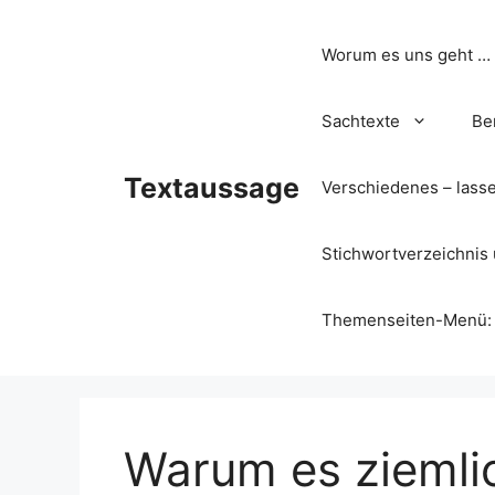
Zum
Inhalt
Worum es uns geht …
springen
Sachtexte
Be
Textaussage
Verschiedenes – lass
Stichwortverzeichnis 
Themenseiten-Menü: Wa
Warum es ziemlich