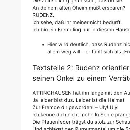
Die Zeit so karg gemessen, daß du sie
An deinem alten Oheim mußt ersparen?
RUDENZ.
Ich sehe, daß Ihr meiner nicht bedürft,
Ich bin ein Fremdling nur in diesem Hause
Hier wird deutlich, dass Rudenz nic
allem weg will – er fühlt sich als „
Textstelle 2: Rudenz orientie
seinen Onkel zu einem Verrät
ATTINGHAUSEN hat ihn lange mit den Au
Ja leider bist dus. Leider ist die Heimat
Zur Fremde dir geworden! – Uly! Uly!
Ich kenne dich nicht mehr. In Seide prang
Die Pfauenfeder trägst du stolz zur Schau
Und schlägst den Purpurmantel um die Sc