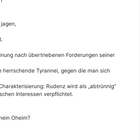
n
 jagen,
t.
einung nach übertriebenen Forderungen seiner
ie herrschende Tyrannei, gegen die man sich
harakterisierung: Rudenz wird als „abtrünnig“
chen Interessen verpflichtet.
mein Oheim?