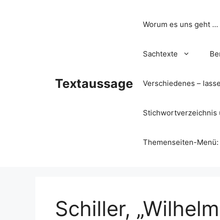
Zum
Inhalt
Worum es uns geht …
springen
Sachtexte
Be
Textaussage
Verschiedenes – lass
Stichwortverzeichnis 
Themenseiten-Menü: Wa
Schiller, „Wilhelm