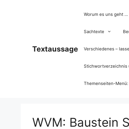
Zum
Inhalt
Worum es uns geht …
springen
Sachtexte
Be
Textaussage
Verschiedenes – lass
Stichwortverzeichnis 
Themenseiten-Menü: Wa
WVM: Baustein S